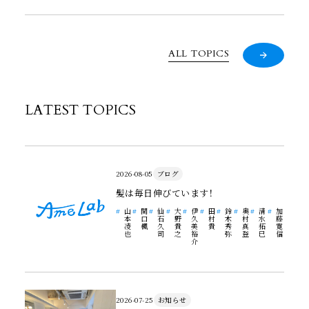
ALL TOPICS
LATEST TOPICS
2026-08-05
ブログ
髪は毎日伸びています！
山
関
仙
大
伊
田
鈴
奥
清
加
本
口
石
野
久
村
木
村
水
藤
凌
楓
久
貴
美
貴
秀
真
拓
寛
也
司
之
裕
弥
登
巳
信
介
2026-07-25
お知らせ