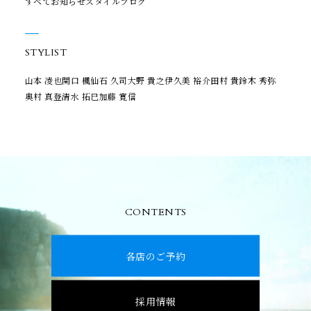
すべて
お知らせ
スタイル
ブログ
STYLIST
山本 凌也
関口 楓
仙石 久司
大野 貴之
伊久美 裕介
田村 貴
鈴木 秀弥
奥村 真登
清水 拓巳
加藤 寛信
CONTENTS
各店のご予約
採用情報