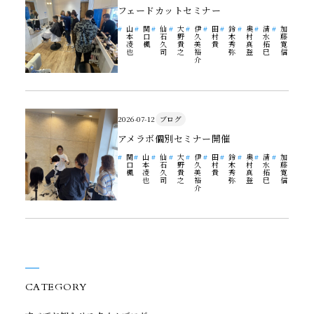
フェードカットセミナー
山
関
仙
大
伊
田
鈴
奥
清
加
本
口
石
野
久
村
木
村
水
藤
凌
楓
久
貴
美
貴
秀
真
拓
寛
也
司
之
裕
弥
登
巳
信
介
2026-07-12
ブログ
アメラボ個別セミナー開催
関
山
仙
大
伊
田
鈴
奥
清
加
口
本
石
野
久
村
木
村
水
藤
楓
凌
久
貴
美
貴
秀
真
拓
寛
也
司
之
裕
弥
登
巳
信
介
CATEGORY