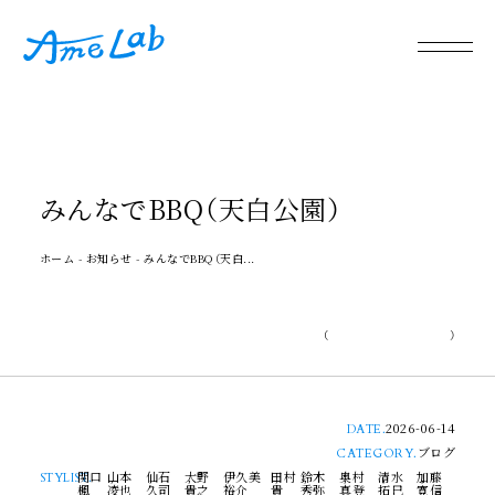
みんなでBBQ（天白公園）
ホーム
-
お知らせ
-
みんなでBBQ（天白...
Scroll Down
（
）
2026-06-14
DATE.
ブログ
CATEGORY.
関口
山本
仙石
大野
伊久美
田村
鈴木
奥村
清水
加藤
STYLIST.
楓
凌也
久司
貴之
裕介
貴
秀弥
真登
拓巳
寛信